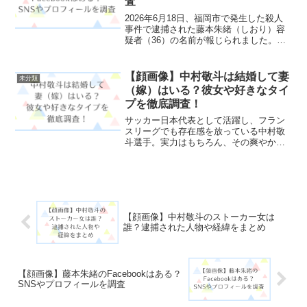
査
2026年6月18日、福岡市で発生した殺人
事件で逮捕された藤本朱緒（しおり）容
疑者（36）の名前が報じられました。事
件が大きく報道されたことで、藤本朱緒
とはどんな人物なのか顔画像は公開され
ているのかFacebookやInstagramなど
【顔画像】中村敬斗は結婚して妻
未分類
の...
（嫁）はいる？彼女や好きなタイ
プを徹底調査！
サッカー日本代表として活躍し、フラン
スリーグでも存在感を放っている中村敬
斗選手。実力はもちろん、その爽やかな
ルックスから女性人気も非常に高く、
「結婚しているの？」「彼女はいる？」
「好きなタイプは？」といったプライベ
ートにも注目が集まっている...
【顔画像】中村敬斗のストーカー女は
誰？逮捕された人物や経緯をまとめ
【顔画像】藤本朱緒のFacebookはある？
SNSやプロフィールを調査