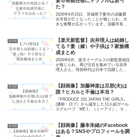
妻市長就任後にトラブルはあっ
た？
2026年6月15日、茨城県下妻市の須藤豊
次市長が亡くなったことが報じられ、大
きな衝撃が広がっています。須藤市長は
2026年3月の市長選で初当選したばかり。
就任からわずか2か月余りでの突然の訃報
に、「何があったのか」「死因は？」
【楽天新監督】吉井理人は結婚し
未分類
「市長就任後...
てる？妻（嫁）や子供は？家族構
成まとめ
2026年6月、楽天イーグルスの新監督就任
が報じられ、再び注目を集めている吉井
理人さん。現役時代は日米で活躍した名
投手として知られ、引退後もコーチや監
督として数々の実績を残してきました。
そんな吉井さんですが、「結婚している
【顔画像】加藤神楽は旦那(夫)は
未分類
の？」「奥さんはど...
誰？ヒカルと不倫は本当？
『PRODUCE 101 JAPAN THE GIRLS』
(通称：日プ）から誕生した11人組ガール
ズグループ「ME:I」（ミーアイ）。その
最終順位で惜しくも14位でメンバー入り
できなかった加藤神楽（かとうかぐら）
さん。今後の活躍が期待されて...
【顔画像】藤本朱緒のFacebook
未分類
はある？SNSやプロフィールを調