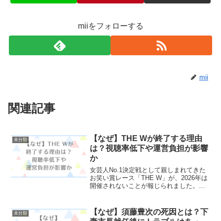
miiをフォローする
mii
関連記事
【なぜ】THE Wが終了する理由
未分類
は？視聴率低下や運営負担が影響
か
女芸人No.1決定戦として親しまれてきた
お笑い賞レース「THE W」が、2026年は
開催されないことが報じられました。
2017年にスタートして以来、毎年12月に
放送されてきた大会だけに、なぜ終了す
るの？打ち切りの理由は？視聴率が関係
【なぜ】須藤豊次の死因とは？下
未分類
している...