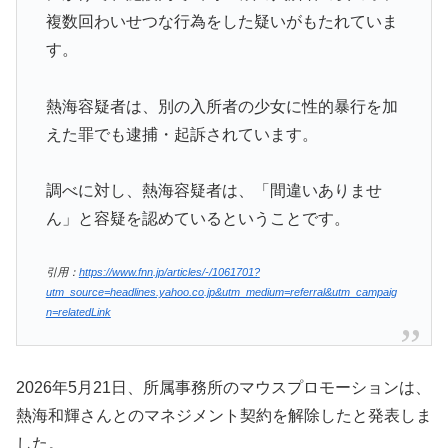
複数回わいせつな行為をした疑いがもたれていま
す。
熱海容疑者は、別の入所者の少女に性的暴行を加
えた罪でも逮捕・起訴されています。
調べに対し、熱海容疑者は、「間違いありませ
ん」と容疑を認めているということです。
引用：
https://www.fnn.jp/articles/-/1061701?
utm_source=headlines.yahoo.co.jp&utm_medium=referral&utm_campaig
n=relatedLink
2026年5月21日、所属事務所のマウスプロモーションは、
熱海和輝さんとのマネジメント契約を解除したと発表しま
した。