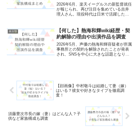
2026年6月、楽天イーグルスの新監督就任
が報じられ、再び注目を集めている吉井
理人さん。現役時代は日米で活躍した名
投手として知られ、引退後もコーチや監
督として数々の実績を残してきました。
そんな吉井さんですが、「結婚している
【何した】熱海和輝wiki経歴・契
未分類
の？」「奥さんはど...
約解除の理由や出演作品を調査
2026年5月、声優の熱海和輝容疑者が所属
事務所との契約を解除されたことが発表
され、SNSを中心に大きな話題となりま
した。熱海和輝って誰？なぜ契約解除さ
れたの？何をしたの？どんな作品に出演
していたの？と気になって検索する人が
増えているようで...
【顔画像】中村敬斗は結婚して妻（嫁）
はいる？彼女や好きなタイプを徹底調
査！
須藤豊次市長の嫁（妻）はどんな人？子
供など家族構成も調査