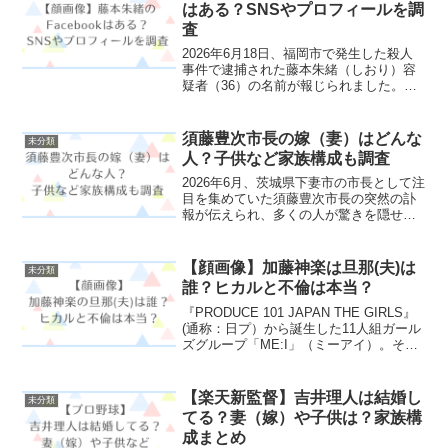
している...
はある？SNSやプロフィールを調
査
2026年6月18日、福岡市で発生した殺人
事件で逮捕された藤本朱緒（しおり）容
疑者（36）の名前が報じられました。事
件が大きく報道されたことで、藤本朱緒
とはどんな人物なのか顔画像は公開され
ているのかFacebookやInstagramなど
須藤豊次市長の嫁（妻）はどんな
未分類
の...
人？子供など家族構成も調査
2026年6月、茨城県下妻市の市長として注
目を集めていた須藤豊次市長の突然の訃
報が伝えられ、多くの人が驚きを隠せま
せんでした。家族を心配する声も多く聞
かれ、「須藤豊次市長は結婚してい
た？」「妻（嫁）はどんな人？」「子供
【顔画像】加藤神楽は旦那(夫)は
未分類
はいるの？」といった家...
誰？ヒカルと不倫は本当？
『PRODUCE 101 JAPAN THE GIRLS』
(通称：日プ）から誕生した11人組ガール
ズグループ「ME:I」（ミーアイ）。その
最終順位で惜しくも14位でメンバー入り
できなかった加藤神楽（かとうかぐら）
さん。今後の活躍が期待されて...
【楽天新監督】吉井理人は結婚し
未分類
てる？妻（嫁）や子供は？家族構
成まとめ