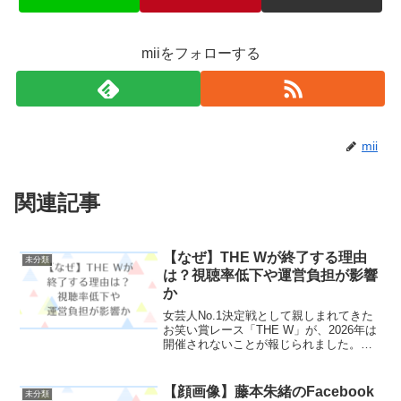
miiをフォローする
mii
関連記事
【なぜ】THE Wが終了する理由
未分類
は？視聴率低下や運営負担が影響
か
女芸人No.1決定戦として親しまれてきた
お笑い賞レース「THE W」が、2026年は
開催されないことが報じられました。
2017年にスタートして以来、毎年12月に
放送されてきた大会だけに、なぜ終了す
るの？打ち切りの理由は？視聴率が関係
【顔画像】藤本朱緒のFacebook
未分類